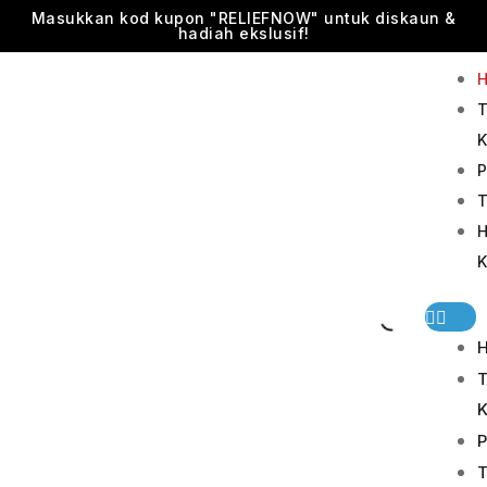
Skip
Masukkan kod kupon "RELIEFNOW" untuk diskaun &
hadiah ekslusif!
to
content
Men
T
K
P
T
H
K
T
P
T