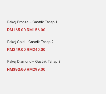
Original
Original
Original
Current
Current
Current
Pakej Bronze – Gastrik Tahap 1
Price
Price
Price
Price
Price
Price
Was:
Was:
Was:
Is:
Is:
Is:
RM
165.00
RM
156.00
RM165.00.
RM249.00.
RM332.00.
RM156.00.
RM240.00.
RM299.00.
Pakej Gold – Gastrik Tahap 2
RM
249.00
RM
240.00
Pakej Diamond – Gastrik Tahap 3
RM
332.00
RM
299.00